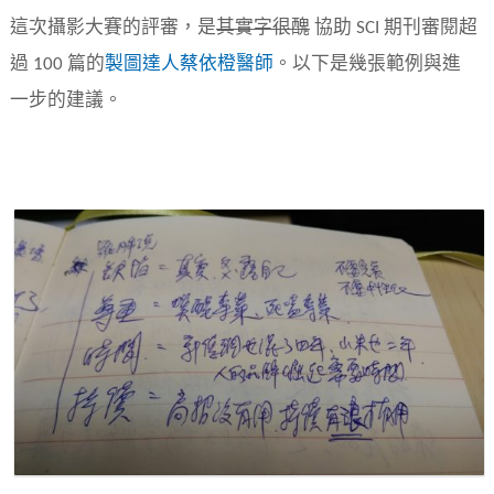
這次攝影大賽的評審，是
其實字很醜
協助 SCI 期刊審閱超
過 100 篇的
製圖達人蔡依橙醫師
。以下是幾張範例與進
一步的建議。