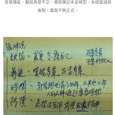
背景雜亂，翻拍角度不正，導致筆記本呈梯型，未經裁減與
後製，畫面不夠正式。