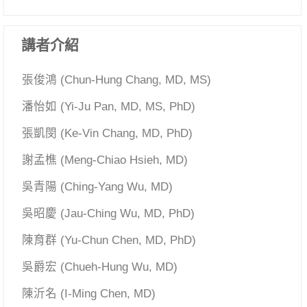
講者介紹
張俊鴻 (Chun-Hung Chang, MD, MS)
潘怡如 (Yi-Ju Pan, MD, MS, PhD)
張凱閔 (Ke-Vin Chang, MD, PhD)
謝孟樵 (Meng-Chiao Hsieh, MD)
吳青陽 (Ching-Yang Wu, MD)
吳昭慶 (Jau-Ching Wu, MD, PhD)
陳育群 (Yu-Chun Chen, MD, PhD)
吳爵宏 (Chueh-Hung Wu, MD)
陳沂名 (I-Ming Chen, MD)