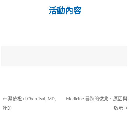
活動內容
文
←
蔡依橙 (I-Chen Tsai, MD,
Medicine 暴跌的徵兆、原因與
PhD)
啟示→
章
導
航