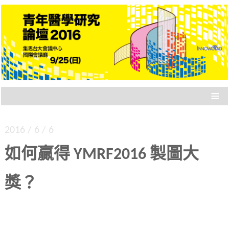
專門為「剛起步的醫學研究者」設計的研討會，
青年醫學研究論壇 2016
各路成績卓著的講者，與你分享四大面向：要不
要讀博士、國際參與、健保資料庫、統合分析。
≡
2016 / 6 / 6
如何贏得 YMRF2016 製圖大
獎？