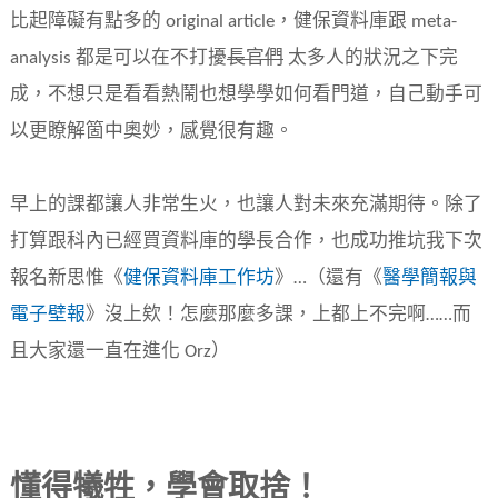
比起障礙有點多的 original article，健保資料庫跟 meta-
analysis 都是可以在不打擾
長官們
太多人的狀況之下完
成，不想只是看看熱鬧也想學學如何看門道，自己動手可
以更瞭解箇中奧妙，感覺很有趣。
早上的課都讓人非常生火，也讓人對未來充滿期待。除了
打算跟科內已經買資料庫的學長合作，也成功推坑我下次
報名新思惟《
健保資料庫工作坊
》…（還有《
醫學簡報與
電子壁報
》沒上欸！怎麼那麼多課，上都上不完啊……而
且大家還一直在進化 Orz）
懂得犧牲，學會取捨！