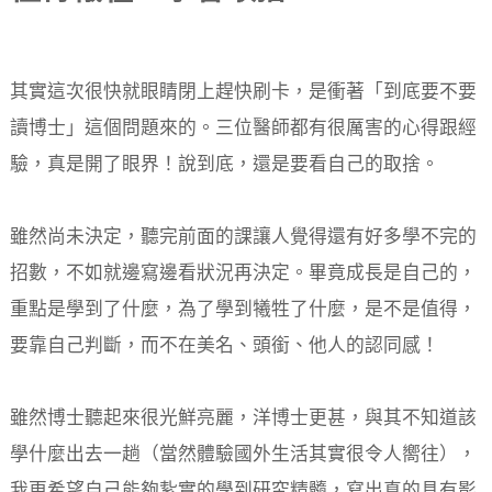
其實這次很快就眼睛閉上趕快刷卡，是衝著「到底要不要
讀博士」這個問題來的。三位醫師都有很厲害的心得跟經
驗，真是開了眼界！說到底，還是要看自己的取捨。
雖然尚未決定，聽完前面的課讓人覺得還有好多學不完的
招數，不如就邊寫邊看狀況再決定。畢竟成長是自己的，
重點是學到了什麼，為了學到犧牲了什麼，是不是值得，
要靠自己判斷，而不在美名、頭銜、他人的認同感！
雖然博士聽起來很光鮮亮麗，洋博士更甚，與其不知道該
學什麼出去一趟（當然體驗國外生活其實很令人嚮往），
我更希望自己能夠紥實的學到研究精髓，寫出真的具有影