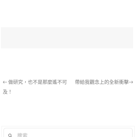
文
←
做研究，也不是那麼遙不可
帶給我觀念上的全新衝擊→
及！
章
導
航
列