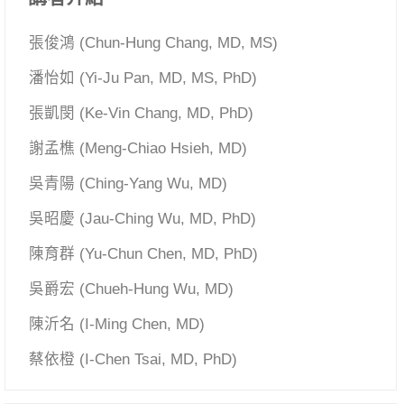
張俊鴻 (Chun-Hung Chang, MD, MS)
潘怡如 (Yi-Ju Pan, MD, MS, PhD)
張凱閔 (Ke-Vin Chang, MD, PhD)
謝孟樵 (Meng-Chiao Hsieh, MD)
吳青陽 (Ching-Yang Wu, MD)
吳昭慶 (Jau-Ching Wu, MD, PhD)
陳育群 (Yu-Chun Chen, MD, PhD)
吳爵宏 (Chueh-Hung Wu, MD)
陳沂名 (I-Ming Chen, MD)
蔡依橙 (I-Chen Tsai, MD, PhD)