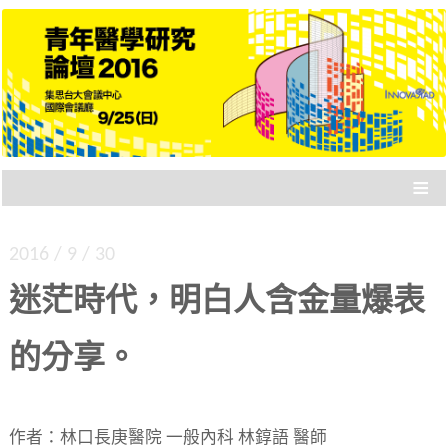
專門為「剛起步的醫學研究者」設計的研討會，
青年醫學研究論壇 2016
各路成績卓著的講者，與你分享四大面向：要不
要讀博士、國際參與、健保資料庫、統合分析。
≡
2016 / 9 / 30
迷茫時代，明白人含金量爆表
的分享。
作者：林口長庚醫院 一般內科 林錞語 醫師