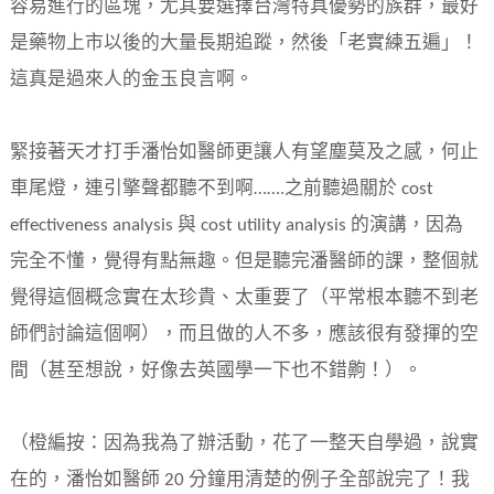
容易進行的區塊，尤其要選擇台灣特具優勢的族群，最好
是藥物上市以後的大量長期追蹤，然後「老實練五遍」！
這真是過來人的金玉良言啊。
緊接著天才打手潘怡如醫師更讓人有望塵莫及之感，何止
車尾燈，連引擎聲都聽不到啊…….之前聽過關於 cost
effectiveness analysis 與 cost utility analysis 的演講，因為
完全不懂，覺得有點無趣。但是聽完潘醫師的課，整個就
覺得這個概念實在太珍貴、太重要了（平常根本聽不到老
師們討論這個啊），而且做的人不多，應該很有發揮的空
間（甚至想說，好像去英國學一下也不錯齁！）。
（橙編按：因為我為了辦活動，花了一整天自學過，說實
在的，潘怡如醫師 20 分鐘用清楚的例子全部說完了！我