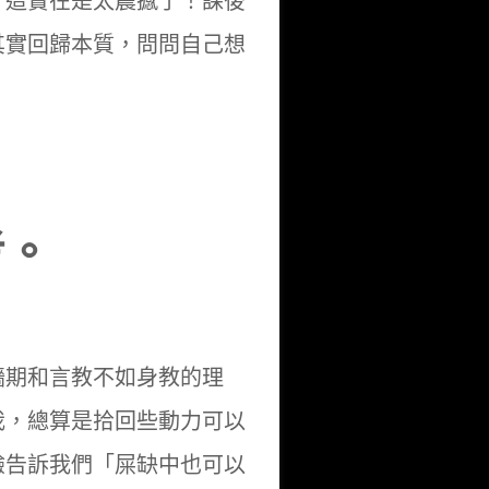
」這實在是太震撼了！課後
其實回歸本質，問問自己想
考。
牆期和言教不如身教的理
我，總算是拾回些動力可以
驗告訴我們「屎缺中也可以