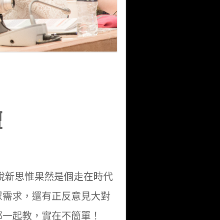
壇
能說新思惟果然是個走在時代
眾需求，還有正反意見大對
都一起教，實在不簡單！