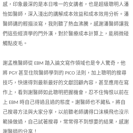
感，印象最深的是本日唯一的女講者，也是超級聰明人潘
怡如醫師，深入淺出的講解成本效益和成本效用分析。潘
醫師講的輕描淡寫，我則聽了熱血沸騰，感謝潘醫師讓我
們這些經濟學的門外漢，對於醫療成本計算上，能稍微碰
觸點皮毛。
謝孟樵醫師從 EBM 踏入論文寫作領域也是令人驚奇，他
將 PGY 甚至住院醫師學到的 PICO 法則，加上聰明的搜尋
技巧，快速得到最新最好的文獻回顧內容，甚至應用在寫
作上，看到謝醫師如此聰明把握機會，忍不住悔恨以前在
上 EBM 時自己得過且過的態度。謝醫師也不藏私，將自
己搜尋方法與大家分享，以前聽老師講得口沫橫飛也沒示
範操做過，自己試著搜尋，常常得不到想要的結果，感謝
謝醫師的分享！