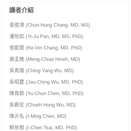
講者介紹
張俊鴻 (Chun-Hung Chang, MD, MS)
潘怡如 (Yi-Ju Pan, MD, MS, PhD)
張凱閔 (Ke-Vin Chang, MD, PhD)
謝孟樵 (Meng-Chiao Hsieh, MD)
吳青陽 (Ching-Yang Wu, MD)
吳昭慶 (Jau-Ching Wu, MD, PhD)
陳育群 (Yu-Chun Chen, MD, PhD)
吳爵宏 (Chueh-Hung Wu, MD)
陳沂名 (I-Ming Chen, MD)
蔡依橙 (I-Chen Tsai, MD, PhD)