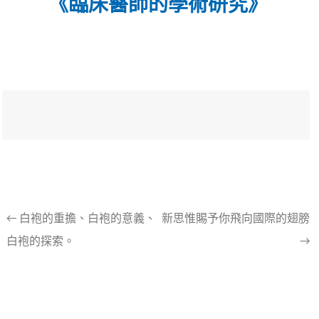
《臨床醫師的學術研究》
文
←
白袍的重擔、白袍的意義、
新思惟賜予你飛向國際的翅膀
白袍的探索。
→
章
導
航
列