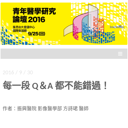
專門為「剛起步的醫學研究者」設計的研討會，
青年醫學研究論壇 2016
各路成績卓著的講者，與你分享四大面向：要不
要讀博士、國際參與、健保資料庫、統合分析。
≡
2016 / 9 / 30
每一段 Q＆A 都不能錯過！
作者：振興醫院 影像醫學部 方詩珺 醫師