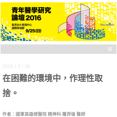
專門為「剛起步的醫學研究者」設計的研討會，
青年醫學研究論壇 2016
各路成績卓著的講者，與你分享四大面向：要不
要讀博士、國際參與、健保資料庫、統合分析。
≡
2016 / 9 / 30
在困難的環境中，作理性取
捨。
作者：國軍高雄總醫院 精神科 羅羿倫 醫師