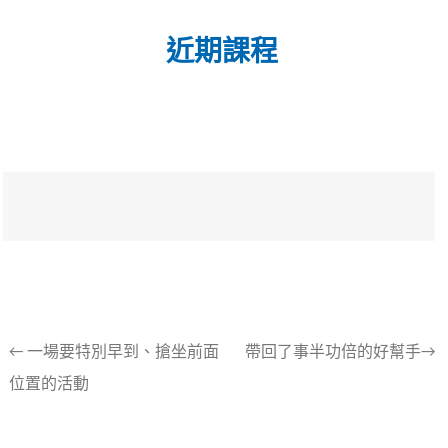
近期課程
文
←
一場要特別早到、搶坐前面
帶回了事半功倍的好幫手→
位置的活動
章
導